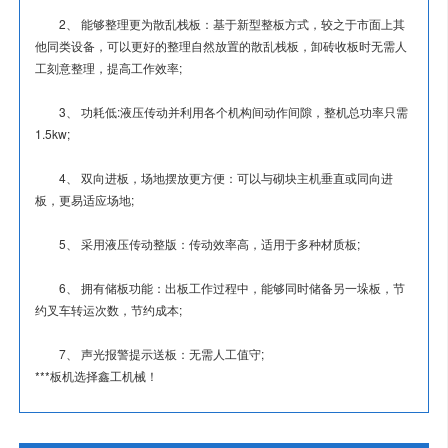
2、 能够整理更为散乱栈板：基于新型整板方式，较之于市面上其
他同类设备，可以更好的整理自然放置的散乱栈板，卸砖收板时无需人
工刻意整理，提高工作效率;
3、 功耗低:液压传动并利用各个机构间动作间隙，整机总功率只需
1.5kw;
4、 双向进板，场地摆放更方便：可以与砌块主机垂直或同向进
板，更易适应场地;
5、 采用液压传动整版：传动效率高，适用于多种材质板;
6、 拥有储板功能：出板工作过程中，能够同时储备另一垛板，节
约叉车转运次数，节约成本;
7、 声光报警提示送板：无需人工值守;
***板机选择鑫工机械！