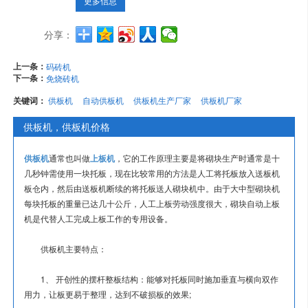
更多信息
分享：
上一条：
码砖机
下一条：
免烧砖机
关键词：
供板机
自动供板机
供板机生产厂家
供板机厂家
供板机，供板机价格
供板机
通常也叫做
上板机
，它的工作原理主要是将砌块生产时通常是十
几秒钟需使用一块托板，现在比较常用的方法是人工将托板放入送板机
板仓内，然后由送板机断续的将托板送人砌块机中。由于大中型砌块机
每块托板的重量已达几十公斤，人工上板劳动强度很大，砌块自动上板
机是代替人工完成上板工作的专用设备。
供板机主要特点：
1、 开创性的摆杆整板结构：能够对托板同时施加垂直与横向双作
用力，让板更易于整理，达到不破损板的效果;