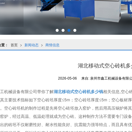
位置：
首页
>
新闻动态
>
商情信息
湖北移动式空心砖机多
2026-05-06
来自:
泉州市鑫工机械设备有限
工机械设备有限公司带你了解
湖北移动式空心砖机多少钱
相关信息,空心
其主要技术指标如下空心砖坯厚度≤5m；空心砖坯厚度≤5m；空心板材
。空心砖坯机的制作过程是先将空心砖坯放入窑炉，然后用高压锅炉将其
窑炉，经过高温、低温处理就成为空心砖。这种制作方法不需要专门设备
出的砖坯不仅耐磨性好、耐水性能良好、抗震能力强等特点，而且具有优