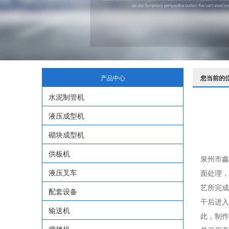
产品中心
您当前的
水泥制管机
液压成型机
砌块成型机
供板机
泉州市鑫
液压叉车
面处理，
艺所完成
配套设备
干后进入
输送机
此，制作