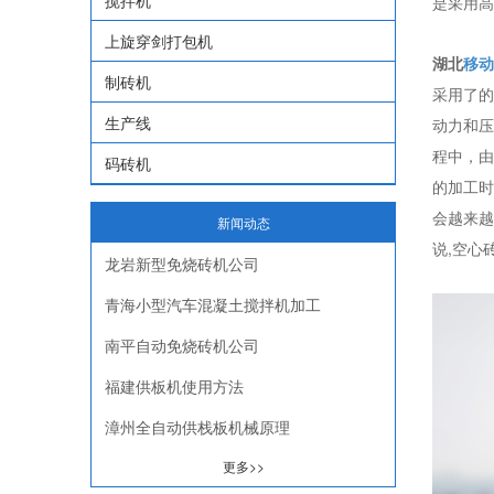
搅拌机
是采用高
上旋穿剑打包机
湖北
移动
制砖机
采用了的
生产线
动力和压
程中，由
码砖机
的加工时
会越来越
新闻动态
说,空心
龙岩新型免烧砖机公司
青海小型汽车混凝土搅拌机加工
南平自动免烧砖机公司
福建供板机使用方法
漳州全自动供栈板机械原理
更多>>