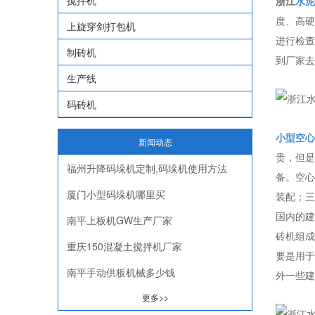
搅拌机
浙江
水泥
度、高硬
上旋穿剑打包机
进行检查
制砖机
到厂家去
生产线
码砖机
小型空心
新闻动态
贵，但是
福州升降码垛机定制,码垛机使用方法
备。空心
厦门小型码垛机哪里买
装配；三
国内的建
南平上板机GW生产厂家
砖机组成
重庆150混凝土搅拌机厂家
要是用于
南平手动供板机械多少钱
外一些建
更多>>