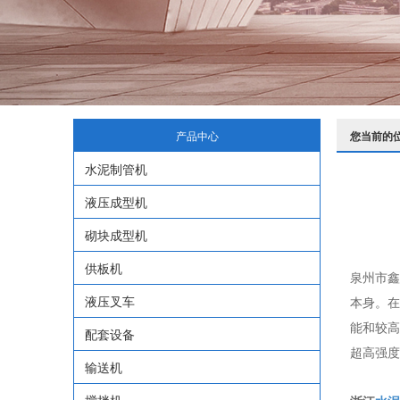
产品中心
您当前的
水泥制管机
液压成型机
砌块成型机
供板机
泉州市鑫
液压叉车
本身。在
能和较高
配套设备
超高强度
输送机