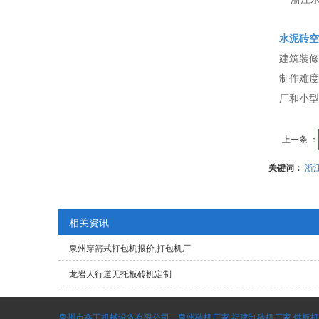
水泥砖空
建筑装修
制作难度
厂和小型
上一条 ：
关键词：
浙
相关资讯
泉州穿箭式打包机报价,打包机厂
龙岩人行道无托板砖机定制
泉州市鑫工机械设备有限公司—泉州砖机厂家,福建制砖机厂家,供板机,码