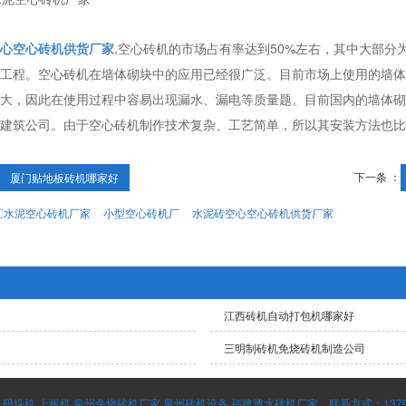
心空心砖机供货厂家
,空心砖机的市场占有率达到50%左右，其中大部
工程。空心砖机在墙体砌块中的应用已经很广泛。目前市场上使用的墙体
大，因此在使用过程中容易出现漏水、漏电等质量题。目前国内的墙体砌
建筑公司。由于空心砖机制作技术复杂、工艺简单，所以其安装方法也比
下一条 ：
厦门贴地板砖机哪家好
江水泥空心砖机厂家
小型空心砖机厂
水泥砖空心空心砖机供货厂家
江西砖机自动打包机哪家好
三明制砖机免烧砖机制造公司
垛机,上板机,泉州免烧砖机厂家,泉州砖机设备,福建透水砖机厂家。联系方式：137995