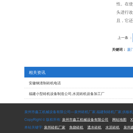
性。在使
头进行改
且，它还
上一条 ：
关键词：
厦
相关资讯
安徽钢渣制砖机电话
福建小型砖机设备制造公司,水泥砖机设备加工厂
泉州市鑫工机械设备有限公司—泉州砖机厂家,福建制砖机厂家,供板机,码
CopyRight © 版权所有:
泉州市鑫工机械设备有限公司
网站地图
X
本站关键字:
泉州砖机厂家
免烧砖机
透水砖机
水泥砖机
泉州