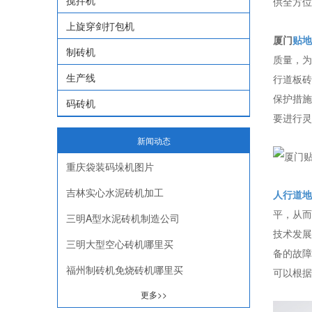
搅拌机
供全方位
上旋穿剑打包机
厦门
贴地
制砖机
质量，为
生产线
行道板砖
保护措施
码砖机
要进行灵
新闻动态
重庆袋装码垛机图片
吉林实心水泥砖机加工
人行道地
平，从而
三明A型水泥砖机制造公司
技术发展
三明大型空心砖机哪里买
备的故障
福州制砖机免烧砖机哪里买
可以根据
更多>>