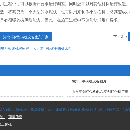
用过程中，可以根据户要求进行调整。同时还可以对其他材料进行改造。
造，将其变为一个大型的水泥板；也可以用来制作小型石料，将其变成小
具有很强的抗风险能力。因此，在施工过程中不仅能够满足户要求。
下一条 ：
湖北环保型砖机设备生产厂家
门贴地板砖机哪家好
人行道地板砖平铺机原理
泉州二手砖机设备图片
山东穿剑打包机电话,穿剑打包机厂家
垛机,上板机,泉州免烧砖机厂家,泉州砖机设备,福建透水砖机厂家。联系方式：137995
ML
商情信息
鑫工砖机