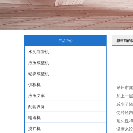
产品中心
您当前的
水泥制管机
液压成型机
砌块成型机
供板机
泉州市鑫
液压叉车
加上一层
减少了烧
配套设备
使砖坯内
输送机
耐久性和
搅拌机
温度来设