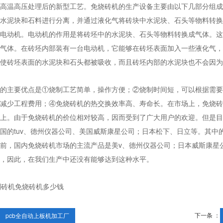
高温高压处理后的新型工艺。免烧砖机的生产设备主要由以下几部分组成
水泥块和石料进行分离，并通过液化气将砖块中水泥块、石头等物料转换
电动机。电动机的作用是将砖坯中的水泥块、石头等物料转换成气体。这
气体。在砖坯内部装有一台电动机，它能够在砖坯表面加入一些液化气，
以使砖坯表面的水泥块和石头都被吸收，而且砖坯内部的水泥块也不会因为
的主要优点是①烧制工艺简单，操作方便；②烧制时间短，可以根据需要
减少工程费用；④免烧砖机的热交换效率高、寿命长。在市场上，免烧砖
上。由于免烧砖机的价位相对较高，因而受到了广大用户的欢迎。但是目
国的tuv、德州仪器公司、美国威斯康星公司；日本松下、日立等。其中
前，国内免烧砖机市场的主流产品是美v、德州仪器公司；日本威斯康星
，因此，在我们生产中还没有能够达到这种水平。
下一条 ：
pcb全自动上板机加工厂