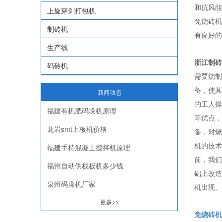
和抗风能
上旋穿剑打包机
免烧砖机
制砖机
有良好的
生产线
浙江制砖
码砖机
需要烧制
备，使其
新闻动态
的工人操
福建有机肥码垛机原理
等优点，
龙岩smt上板机价格
备，对烧
机的技术
福建手持混凝土搅拌机原理
前，我们
福州自动供栈板机多少钱
础上改造
泉州码垛机厂家
机出现。
更多>>
免烧砖机