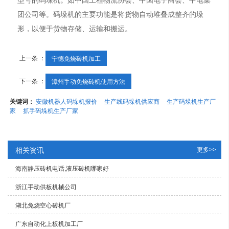
团公司等。码垛机的主要功能是将货物自动堆叠成整齐的垛
形，以便于货物存储、运输和搬运。
上一条 ：
宁德免烧砖机加工
下一条 ：
漳州手动免烧砖机使用方法
关键词：
安徽机器人码垛机报价
生产线码垛机供应商
生产码垛机生产厂
家
抓手码垛机生产厂家
相关资讯
更多>>
海南静压砖机电话,液压砖机哪家好
浙江手动供板机械公司
湖北免烧空心砖机厂
广东自动化上板机加工厂