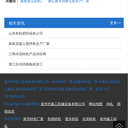
关键词：
海南液压砖机厂
磷石膏专用静压机生产厂家
相关资讯
更多>>
山东有机肥码垛机公司
家庭混凝土搅拌机生产厂家
三明水泥砖机产品供应商
浙江自动供栈板机加工
泉州市鑫工机械设备有限公司—泉州砖机厂家,福建制砖机厂家,供板机,码垛机,
上板机,泉州免烧砖机厂家,泉州砖机设备,福建透水砖机厂家。联系方式：
13799524851
CopyRight © 版权所有:
泉州市鑫工机械设备有限公司
网站地图
XML
商
情信息
本站关键字:
泉州砖机厂家
免烧砖机
透水砖机
水泥砖机
泉州鑫工砖
机